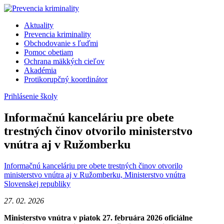
Skip
to
Aktuality
content
Prevencia kriminality
Obchodovanie s ľuďmi
Pomoc obetiam
Ochrana mäkkých cieľov
Akadémia
Protikorupčný koordinátor
Prihlásenie školy
Informačnú kanceláriu pre obete
trestných činov otvorilo ministerstvo
vnútra aj v Ružomberku
Informačnú kanceláriu pre obete trestných činov otvorilo
ministerstvo vnútra aj v Ružomberku, Ministerstvo vnútra
Slovenskej republiky
27. 02. 2026
Ministerstvo vnútra v piatok 27. februára 2026 oficiálne