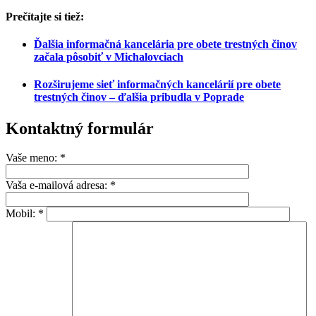
Prečítajte si tiež:
Ďalšia informačná kancelária pre obete trestných činov
začala pôsobiť v Michalovciach
Rozširujeme sieť informačných kancelárií pre obete
trestných činov – ďalšia pribudla v Poprade
Kontaktný formulár
Vaše meno: *
Vaša e-mailová adresa: *
Mobil: *