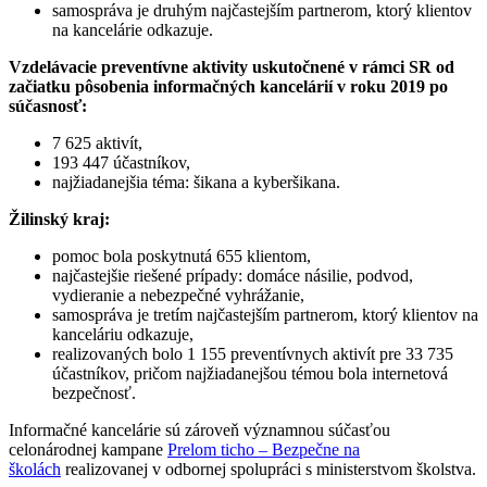
samospráva je druhým najčastejším partnerom, ktorý klientov
na kancelárie odkazuje.
Vzdelávacie preventívne aktivity uskutočnené v rámci SR od
začiatku pôsobenia informačných kancelárií v roku 2019 po
súčasnosť:
7 625 aktivít,
193 447 účastníkov,
najžiadanejšia téma: šikana a kyberšikana.
Žilinský kraj:
pomoc bola poskytnutá 655 klientom,
najčastejšie riešené prípady: domáce násilie, podvod,
vydieranie a nebezpečné vyhrážanie,
samospráva je tretím najčastejším partnerom, ktorý klientov na
kanceláriu odkazuje,
realizovaných bolo 1 155 preventívnych aktivít pre 33 735
účastníkov, pričom najžiadanejšou témou bola internetová
bezpečnosť.
Informačné kancelárie sú zároveň významnou súčasťou
celonárodnej kampane
Prelom ticho – Bezpečne na
školách
realizovanej v odbornej spolupráci s ministerstvom školstva.