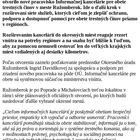
otvorilo nové pracovisko Informačnej kancelárie pre obete
trestných činov v meste Ružomberok. Ide o ďalší krok v
rozširovaní siete služieb, ktorých cieľom je zlepšiť ochranu,
podporu a dostupnosť pomoci pre obete trestných činov priamo
v regiónoch.
Rozširovaním kancelárií do okresných miest reaguje rezort
vnútra na potreby regiónov a na snahu byť bližšie k ľuďom,
aby za pomocou nemuseli cestovať len do veľkých krajských
miest vzdialených aj desiatky kilometrov.
Počas otvorenia zaznelo poďakovanie prednostke Okresného úradu
Ružomberok Ingrid Davidíkovej za spoluprácu a podporu pri
zriadení nového pracoviska na pôde OÚ. Informačné kancelárie pre
obete sú systémovou súčasťou ministerstva vnútra.
Ružomberok je po Poprade a Michalovciach treťou lokalitou v
rámci série plánovaných oficiálnych otvorení, po ktorých budú
nasledovať ďalšie vybrané okresné mestá.
„
Cieľom informačných kancelárií je poskytnúť obetiam bezpečný
priestor, empaticky ich vypočuť a odborne usmerniť. Pracovníci
kancelárií pomáhajú situáciu obete stabilizovať, informujú ju o tom,
aké sú jej práva a zorientujú ju v systéme trestného konania, ako aj
v možnostiach právnej, psychologickej a sociálnej pomoci na
základe ich individuálnych potrieb,“
povedala na tlačovej