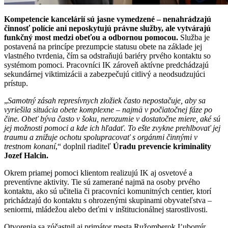
Kompetencie kancelárií sú jasne vymedzené – nenahrádzajú
činnosť polície ani neposkytujú právne služby, ale vytvárajú
funkčný most medzi obeťou a odbornou pomocou.
Služba je
postavená na princípe prezumpcie statusu obete na základe jej
vlastného tvrdenia, čím sa odstraňujú bariéry prvého kontaktu so
systémom pomoci. Pracovníci IK zároveň aktívne predchádzajú
sekundárnej viktimizácii a zabezpečujú citlivý a neodsudzujúci
prístup.
„
Samotný zásah represívnych zložiek často nepostačuje, aby sa
vyriešila situácia obete komplexne – najmä v počiatočnej fáze po
čine. Obeť býva často v šoku, nerozumie v dostatočne miere, aké sú
jej možnosti pomoci a kde ich hľadať. To ešte zvykne prehlbovať jej
traumu a znižuje ochotu spolupracovať s orgánmi činnými v
trestnom konaní
,“ doplnil riaditeľ
Úradu prevencie kriminality
Jozef Halcin.
Okrem priamej pomoci klientom realizujú IK aj osvetové a
preventívne aktivity. Tie sú zamerané najmä na osoby prvého
kontaktu, ako sú učitelia či pracovníci komunitných centier, ktorí
prichádzajú do kontaktu s ohrozenými skupinami obyvateľstva –
seniormi, mládežou alebo deťmi v inštitucionálnej starostlivosti.
Otvorenia sa zúčastnil aj primátor mesta Ružomberok Ľubomír