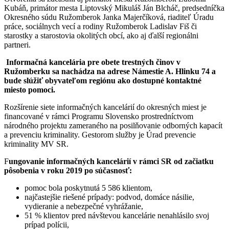
Kubáň, primátor mesta Liptovský Mikuláš Ján Blcháč, predsedníčka
Okresného súdu Ružomberok Janka Majerčíková, riaditeľ Úradu
práce, sociálnych vecí a rodiny Ružomberok Ladislav Fiš či
starostky a starostovia okolitých obcí, ako aj ďalší regionálni
partneri.
Informačná kancelária pre obete trestných činov v
Ružomberku sa nachádza na adrese Námestie A. Hlinku 74 a
bude slúžiť obyvateľom regiónu ako dostupné kontaktné
miesto pomoci.
Rozšírenie siete informačných kancelárií do okresných miest je
financované v rámci Programu Slovensko prostredníctvom
národného projektu zameraného na posilňovanie odborných kapacít
a prevenciu kriminality. Gestorom služby je Úrad prevencie
kriminality MV SR.
F
ungovanie informačných kancelárií v rámci SR od začiatku
pôsobenia v roku 2019 po súčasnosť:
pomoc bola poskytnutá 5 586 klientom,
najčastejšie riešené prípady: podvod, domáce násilie,
vydieranie a nebezpečné vyhrážanie,
51 % klientov pred návštevou kancelárie nenahlásilo svoj
prípad polícii,