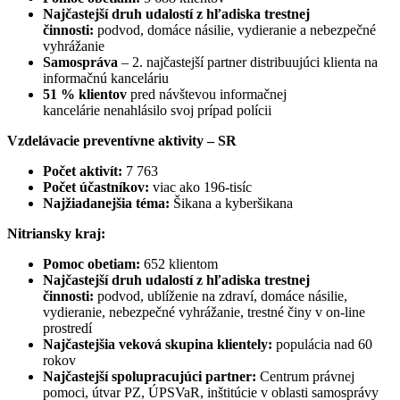
Najčastejší druh udalostí z hľadiska trestnej
činnosti:
podvod, domáce násilie, vydieranie a nebezpečné
vyhrážanie
Samospráva
– 2. najčastejší partner distribuujúci klienta na
informačnú kanceláriu
51 % klientov
pred návštevou informačnej
kancelárie nenahlásilo svoj prípad polícii
Vzdelávacie preventívne aktivity – SR
Počet aktivít:
7 763
Počet účastníkov:
viac ako 196-tisíc
Najžiadanejšia téma:
Šikana a kyberšikana
Nitriansky kraj:
Pomoc obetiam:
652 klientom
Najčastejší druh udalostí z hľadiska trestnej
činnosti:
podvod, ublíženie na zdraví, domáce násilie,
vydieranie, nebezpečné vyhrážanie, trestné činy v on-line
prostredí
Najčastejšia veková skupina klientely:
populácia nad 60
rokov
Najčastejší spolupracujúci partner:
Centrum právnej
pomoci, útvar PZ, ÚPSVaR, inštitúcie v oblasti samosprávy