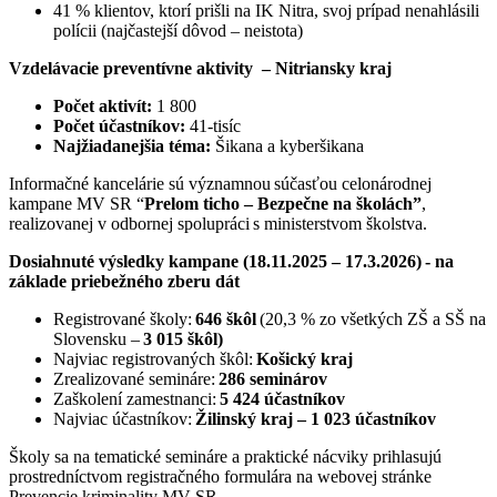
41 % klientov, ktorí prišli na IK Nitra, svoj prípad nenahlásili
polícii (najčastejší dôvod – neistota)
Vzdelávacie preventívne aktivity – Nitriansky kraj
Počet aktivít:
1 800
Počet účastníkov:
41-tisíc
Najžiadanejšia téma:
Šikana a kyberšikana
Informačné kancelárie sú významnou súčasťou celonárodnej
kampane MV SR “
Prelom ticho – Bezpečne na školách”
,
realizovanej v odbornej spolupráci s ministerstvom školstva.
Dosiahnuté výsledky kampane (18.11.2025 – 17.3.2026) - na
základe priebežného zberu dát
Registrované školy:
646 škôl
(20,3 % zo všetkých ZŠ a SŠ na
Slovensku –
3 015 škôl)
Najviac registrovaných škôl:
Košický kraj
Zrealizované semináre:
286 seminárov
Zaškolení zamestnanci:
5 424 účastníkov
Najviac účastníkov:
Žilinský kraj – 1 023 účastníkov
Školy sa na tematické semináre a praktické nácviky prihlasujú
prostredníctvom registračného formulára na webovej stránke
Prevencie kriminality MV SR.