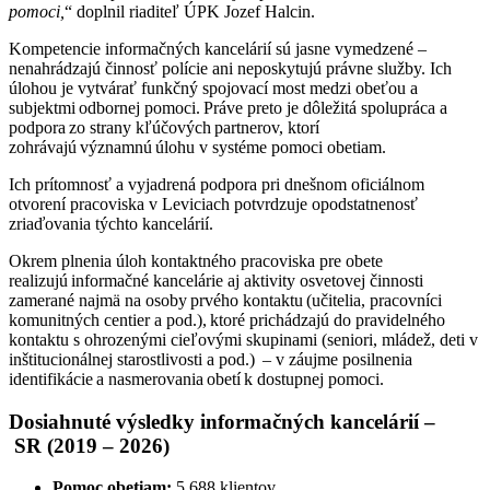
pomoci,
“ doplnil riaditeľ ÚPK Jozef Halcin.
Kompetencie informačných kancelárií sú jasne vymedzené –
nenahrádzajú činnosť polície ani neposkytujú právne služby. Ich
úlohou je vytvárať funkčný spojovací most medzi obeťou a
subjektmi odbornej pomoci. Práve preto je dôležitá spolupráca a
podpora zo strany kľúčových partnerov, ktorí
zohrávajú významnú úlohu v systéme pomoci obetiam.
Ich prítomnosť a vyjadrená podpora pri dnešnom oficiálnom
otvorení pracoviska v Leviciach potvrdzuje opodstatnenosť
zriaďovania týchto kancelárií.
Okrem plnenia úloh kontaktného pracoviska pre obete
realizujú informačné kancelárie aj aktivity osvetovej činnosti
zamerané najmä na osoby prvého kontaktu (učitelia, pracovníci
komunitných centier a pod.), ktoré prichádzajú do pravidelného
kontaktu s ohrozenými cieľovými skupinami (seniori, mládež, deti v
inštitucionálnej starostlivosti a pod.) – v záujme posilnenia
identifikácie a nasmerovania obetí k dostupnej pomoci.
Dosiahnuté výsledky informačných kancelárií –
SR (2019 – 2026)
Pomoc obetiam:
5 688 klientov