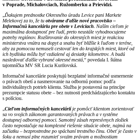
v Poprade, Michalovciach, Ružomberku a Prievidzi.
„
Ďakujem prednostke Okresného úradu Levice pani Markete
Melekovej za to, že tu
otvárame ďalšie nové pracovisko –
Informačnú kanceláriu pre obete v Leviciach
. Naším cieľom je
maximálna dostupnosť pre ľudí, preto neustále vyhodnocujeme
potreby regiónov. Rozširovanie do okresných miest je reakciou
ministerstva vnútra na dopyt a snahu byť bližšie k ľuďom v teréne,
aby za pomocou nemuseli cestovať len do krajských miest, ktoré od
ich bydliska môžu byť vzdialené aj desiatky kilometrov. A budú
nasledovať ďalšie vybrané okresné mestá
,“ povedala I. štátna
tajomníčka MV SR Lucia Kurilovská.
Informačné kancelárie poskytujú bezplatné informačné usmernenie
o právach obetí a nasmerovanie na odbornú pomoc podľa
individuálnych potrieb klienta. Služba je postavená na princípe
prezumpcie statusu obete – bez nutnosti predchádzajúceho kontaktu
s políciou.
„
Cieľom informačných kancelárií
je pomôcť klientom zorientovať
sa vo svojich zákonom garantovaných právach a v systéme
dostupnej odbornej pomoci. Samotný zásah represívnych zložiek
často nepostačuje na komplexné riešenie situácie obete, najmä na
začiatku – bezprostredne po spáchaní trestného činu. Obeť je často v
šoku a nemusí plne rozumieť svojim právam a možnostiam