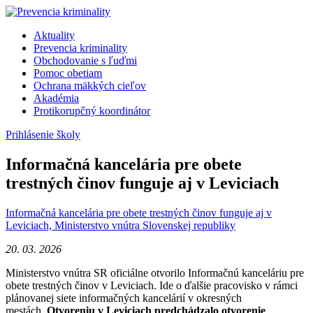
Skip
to
Aktuality
content
Prevencia kriminality
Obchodovanie s ľuďmi
Pomoc obetiam
Ochrana mäkkých cieľov
Akadémia
Protikorupčný koordinátor
Prihlásenie školy
Informačná kancelária pre obete
trestných činov funguje aj v Leviciach
Informačná kancelária pre obete trestných činov funguje aj v
Leviciach, Ministerstvo vnútra Slovenskej republiky
20. 03. 2026
Ministerstvo vnútra SR oficiálne otvorilo Informačnú kanceláriu pre
obete trestných činov v Leviciach. Ide o ďalšie pracovisko v rámci
plánovanej siete informačných kancelárií v okresných
mestách.
Otvoreniu v Leviciach predchádzalo otvorenie