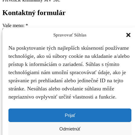
Kontaktný formulár
Vaše meno: *
Spravovať Súhlas
Vaša e-mailová adresa: *
Na poskytovanie tých najlepších skúseností používame
Mobil: *
technológie, ako sú súbory cookie na ukladanie a/alebo
prístup k informáciám o zariadení. Súhlas s týmito
technológiami nám umožní spracovávať údaje, ako je
správanie pri prehliadaní alebo jedinečné ID na tejto
stránke. Nesúhlas alebo odvolanie súhlasu môže
nepriaznivo ovplyvniť určité vlastnosti a funkcie.
Text správy: *
Priložiť súbor:
Súhlas so spracovaním osobných údajov podľa Zákona č.
Prijať
18/2018 Z. z.
* povinné pole
Odmietnúť